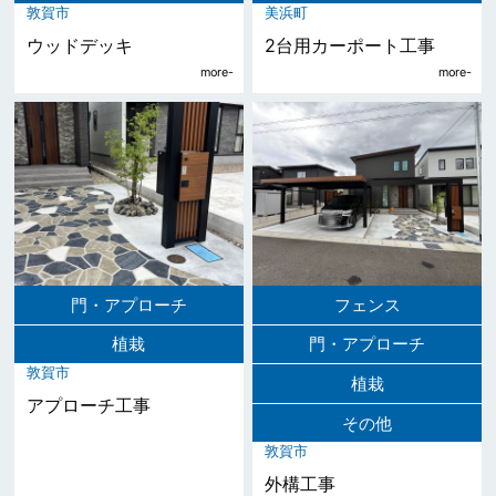
敦賀市
美浜町
ウッドデッキ
2台用カーポート工事
門・アプローチ
フェンス
植栽
門・アプローチ
敦賀市
植栽
アプローチ工事
その他
敦賀市
外構工事