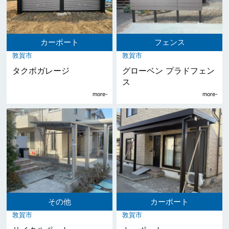
カーポート
フェンス
敦賀市
敦賀市
タクボガレージ
グローベン プラドフェン
ス
その他
カーポート
敦賀市
敦賀市