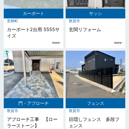
カーポート
サッシ
若狭町
敦賀市
カーポート2台用 5555サ
玄関リフォーム
イズ
門・アプローチ
フェンス
敦賀市
敦賀市
アプローチ工事 【ロー
目隠しフェンス 多段フ
ラーストーン】
ェンス