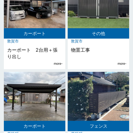
カーポート
その他
敦賀市
敦賀市
カーポート 2台用＋張
物置工事
り出し
カーポート
フェンス