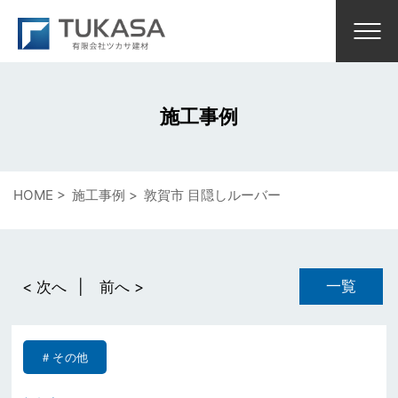
施工事例
HOME
施工事例
敦賀市 目隠しルーバー
一覧
< 次へ
前へ >
その他