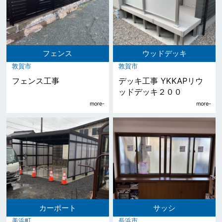
フェンス
ウッドデッキ
敦賀市
敦賀市
フェンス工事
デッキ工事 YKKAPリウ
ッドデッキ２００
カーポート
サッシ
美浜町
長浜市