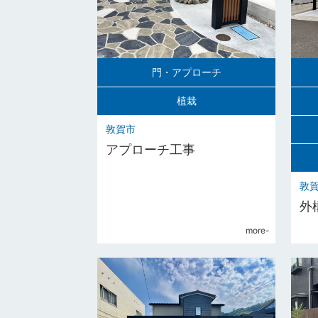
門・アプローチ
植栽
敦賀市
アプローチ工事
敦
外