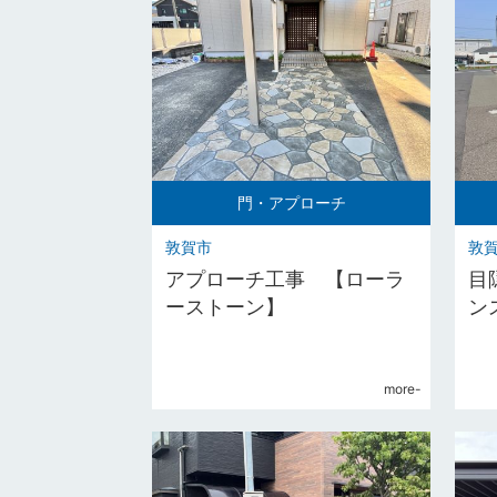
門・アプローチ
敦賀市
敦
アプローチ工事 【ローラ
目
ーストーン】
ン