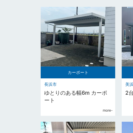
カーポート
長浜市
美
ゆとりのある幅6m カーポ
2
ート