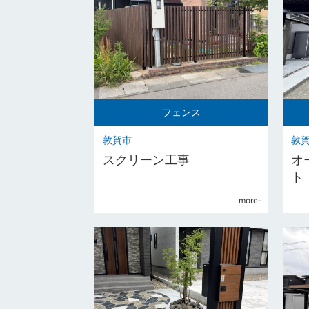
フェンス
敦賀市
敦
スクリーン工事
オ
ト