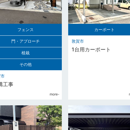
フェンス
カーポート
敦賀市
門・アプローチ
1台用カーポート
植栽
その他
賀市
構工事